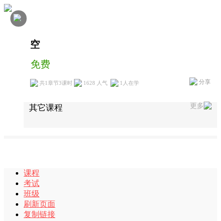
空
免费
分享
共1章节3课时
1628 人气
1
人在学
更多
其它课程
课程
考试
班级
刷新页面
复制链接