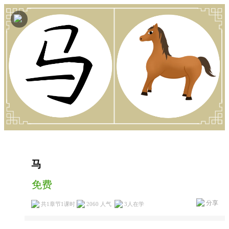
马
免费
分享
共1章节1课时
2060 人气
3
人在学