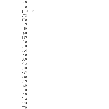
丶
0
乛
0
[二画]十
3
厂
3
匚
0
⺊
3
刂
0
卜
0
冂
3
亻
0
⺁
0
八
4
人
0
入
0
⺈
3
⺆
0
勹
3
𠘨
0
儿
3
匕
0
几
0
亠
0
冫
3
丷
3
冖
0