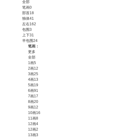
全部
笔画
0
部首
18
独体
41
左右
162
包围
3
上下
31
半包围
24
笔画：
更多
全部
1画
5
2画
12
3画
25
4画
13
5画
19
6画
91
7画
17
8画
20
9画
12
10画
16
11画
8
12画
4
12画
2
13画
3