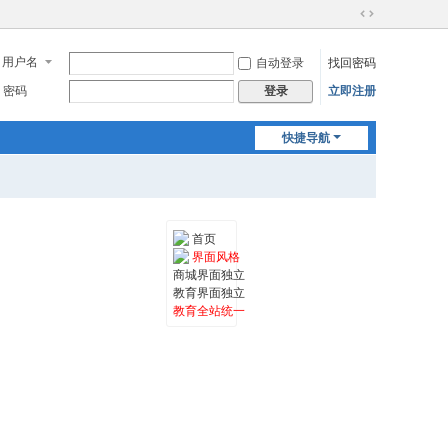
切
换
用户名
自动登录
找回密码
到
宽
密码
立即注册
登录
版
快捷导航
首页
界面风格
商城界面独立
教育界面独立
教育全站统一