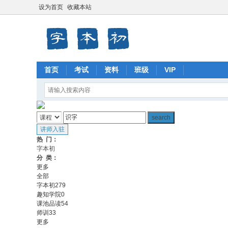
设为首页
收藏本站
首页
考试
资料
班级
VIP
热 门：
字本初
分 类：
更多
全部
字本初
279
趣知学院
0
课池品读
54
师训
33
更多