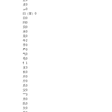
止
0
攴
0
⺗
0
曰（冒）
0
日
0
冃
0
贝
0
水
0
见
0
牛
2
手
0
龵
0
气
0
毛
0
牜
1
攵
3
长
0
片
0
斤
0
爪
0
父
0
爫
3
月
0
氏
0
欠
0