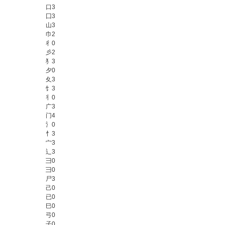
口
3
囗
3
山
3
巾
2
彳
0
彡
2
犭
3
夕
0
夊
3
饣
3
丬
0
广
3
门
4
氵
0
忄
3
宀
3
辶
3
彐
0
⺕
0
尸
3
己
0
已
0
巳
0
弓
0
子
0