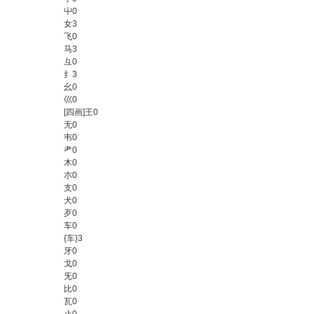
屮
0
女
3
飞
0
马
3
彑
0
纟
3
幺
0
巛
0
[四画]王
0
无
0
韦
0
耂
0
木
0
朩
0
支
0
犬
0
歹
0
车
0
{车}
3
牙
0
戈
0
旡
0
比
0
瓦
0