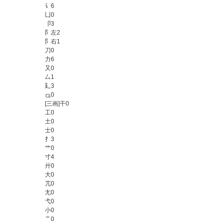
讠
6
凵
0
卩
3
阝左
2
阝右
1
刀
0
力
6
又
0
厶
1
廴
3
⺋
0
[三画]干
0
工
0
土
0
士
0
扌
3
艹
0
寸
4
廾
0
大
0
兀
0
尢
0
弋
0
小
0
⺌
0