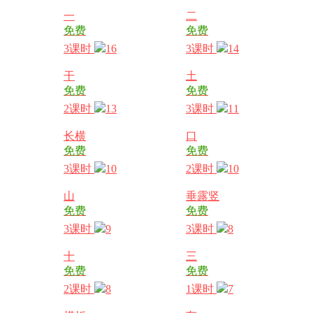
一
二
免费
免费
3课时
16
3课时
14
干
土
免费
免费
2课时
13
3课时
11
长横
口
免费
免费
3课时
10
2课时
10
山
垂露竖
免费
免费
3课时
9
3课时
8
十
三
免费
免费
2课时
8
1课时
7