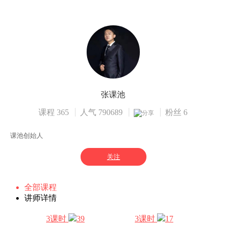
张课池
课程 365
人气 790689
粉丝 6
分享
课池创始人
关注
全部课程
讲师详情
3课时
39
3课时
17