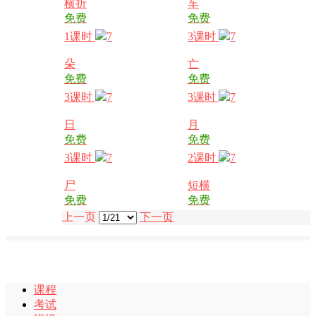
横折
车
免费
免费
1课时
7
3课时
7
朵
亡
免费
免费
3课时
7
3课时
7
日
月
免费
免费
3课时
7
2课时
7
尸
短横
免费
免费
上一页
下一页
课程
考试